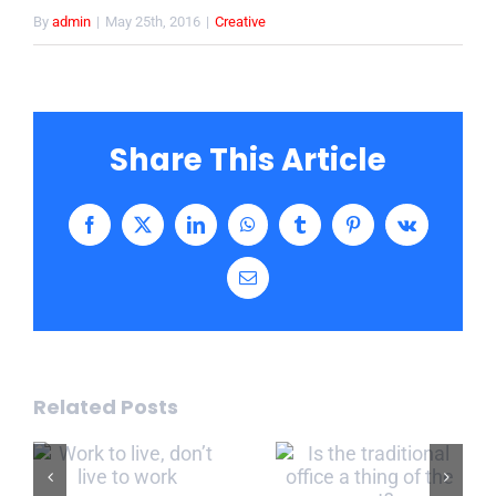
By
admin
|
May 25th, 2016
|
Creative
Share This Article
Facebook
X
LinkedIn
WhatsApp
Tumblr
Pinterest
Vk
Email
Related Posts