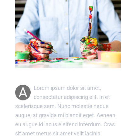
A
Lorem ipsum dolor sit amet,
consectetur adipiscing elit. In et
scelerisque sem. Nunc molestie neque
augue, at gravida mi blandit eget. Aenean
eu augue id lacus eleifend interdum. Cras
sit amet metus sit amet velit lacinia